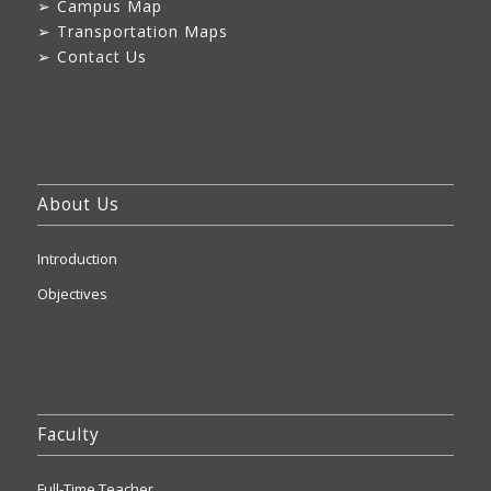
➢
Campus Map
➢
Transportation Maps
➢
Contact Us
About Us
Introduction
Objectives
Faculty
Full-Time Teacher