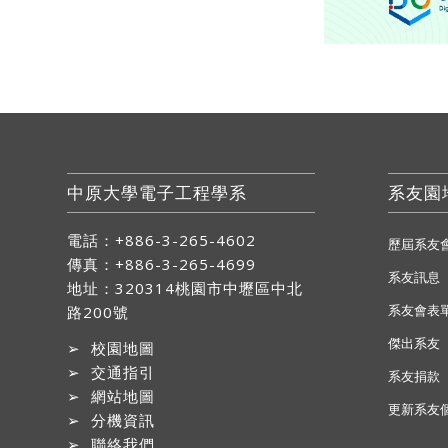
中原大學電子工程學系
系友園
電話：+886-3-265-4602
歷屆系友
傳真：+886-3-265-4699
系友訊息
地址：
320314桃園市中壢區中北
系友會表
路200號
傑出系友
➢
校園地圖
➢
交通指引
系友捐款
➢
網站地圖
更新系友
➢
分機資訊
➢
聯絡我們