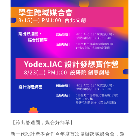
【跨出舒適圈，媒合好簡單】
新一代設計產學合作今年度首次舉辦跨域媒合會，邀