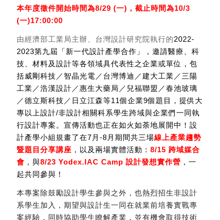
本年度徵件開始時間為
8/29 (
一
)
，截止時間為
10/3
(
一
)17:00:00
由經濟部工業局主辦、台灣設計研究院執行的
2022-
2023
第九屆「新一代設計產學合作」，邀請醫療、科
技、材料及設計等各領域具代表性之企業或單位，包
括威剛科技／智晶光電／台灣博迪／建大工業／三陽
工業／浩漢設計／惠生大藥局／兒福聯盟／春池玻璃
／德立斯科技／日立江森等
11
個企業
9
個題目，提供大
專以上設計
/
非設計相關科系學生跨域與企業們一同執
行設計專案。宣傳活動也正在如火如荼地展開中！設
計產學小組規畫了在7月-8月期間共三場
線上產業趨勢
暨題目分享講座
，以及兩場實體活動：
8/15 跨域媒合
會
，與
8/23 Yodex.IAC Camp 設計發想實作營
，一
起共同參與！
本專案除鼓勵設計學生參與之外，也熱烈招生非設計
系學生加入，期望與設計生一同在就業前培養實戰專
案經驗，同時協助學生瞭解產業，並有機會取得技術