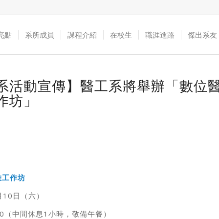
亮點
系所成員
課程介紹
在校生
職涯進路
傑出系友
系活動宣傳】醫工系將舉辦「數位
作坊」
維工作坊
月10日（六）
8:00（中間休息1小時，敬備午餐）