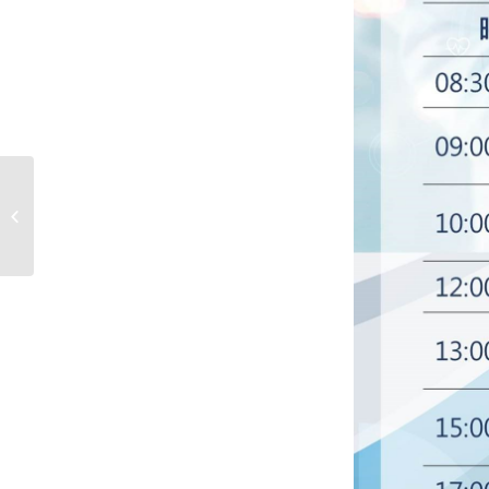
111-1學期理學院校級科技創新講座(第
二場) (講員：中央研究院李文雄院士...