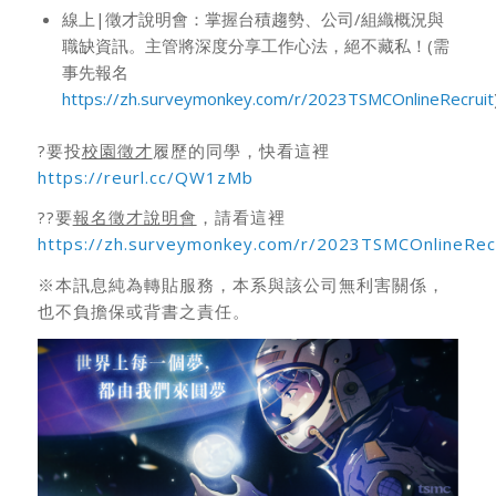
線上|徵才說明會：掌握台積趨勢、公司/組織概況與
職缺資訊。主管將深度分享工作心法，絕不藏私！(需
事先報名
https://zh.surveymonkey.com/r/2023TSMCOnlineRecruit
?要投
校園徵才
履歷的同學，快看這裡
https://reurl.cc/QW1zMb
??要
報名徵才說明會
，請看這裡
https://zh.surveymonkey.com/r/2023TSMCOnlineRec
※本訊息純為轉貼服務，本系與該公司無利害關係，
也不負擔保或背書之責任。