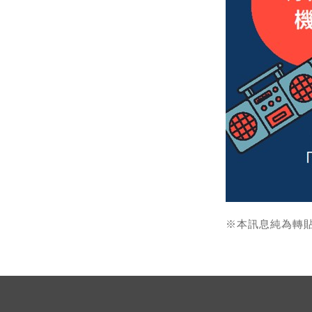
※本訊息純為轉