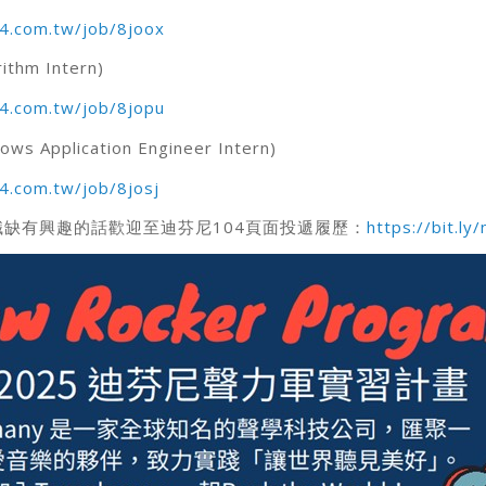
4.com.tw/job/8joox
hm Intern)
4.com.tw/job/8jopu
 Application Engineer Intern)
4.com.tw/job/8josj
缺有興趣的話歡迎至迪芬尼104頁面投遞履歷：
https://bit.l