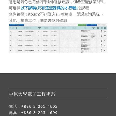
意思是若你已選修2門延伸選修通識，但希望能修第3門，
可選擇
以下課碼(只有這些課碼的才行喔)
之課程
查詢路徑：itouch(不須登入)→教務處→開課查詢系統→
其他→權責單位→國際數位教學組
中原大學電子工程學系
電話：+886-3-265-4602
傳真：+886-3-265-4699