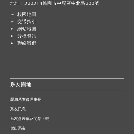
地址：
320314桃園市中壢區中北路200號
➢
校園地圖
➢
交通指引
➢
網站地圖
➢
分機資訊
➢
聯絡我們
系友園地
歷屆系友會理事長
系友訊息
系友會表單及問卷下載
傑出系友