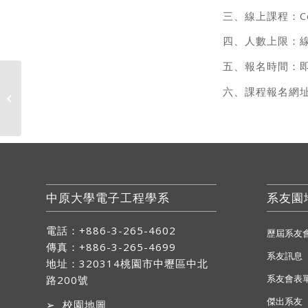
三、線上課程：Co
四、人數上限：線
五、報名時間：即
六、課程報名網
施工公告-電學B01「數位邏輯電路曁
系統晶片共構實驗室�...
中原大學電子工程學系
系友園
電話：+886-3-265-4602
歷屆系友
傳真：+886-3-265-4699
系友訊息
地址：
320314桃園市中壢區中北
系友會表
路200號
傑出系友
➢
校園地圖