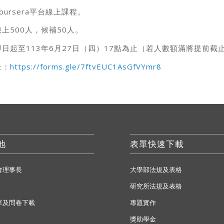
ursera平台線上課程。
上500人，候補50人。
日起至113年6月27日（四）17點為止（若人數額滿將提前截
址：
https://forms.gle/7ftvEUC1AsGfVYmr8
地
表單快速下載
會理事長
大學部法規及表格
研究所法規及表格
單及問卷下載
專題實作
獎助學金