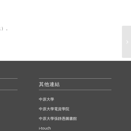
止）。
教
計
其他連結
中原大學
中原大學電資學院
中原大學張靜愚圖書館
i-touch