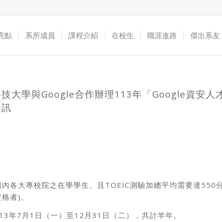
亮點
系所成員
課程介紹
在校生
職涯進路
傑出系友
技大學與Google合作辦理113年「Google資安
資訊
內各大專校院之在學學生、且TOEIC測驗加總平均需要達550
格者)。
13年7月1日（一）至12月31日（二），共計半年。