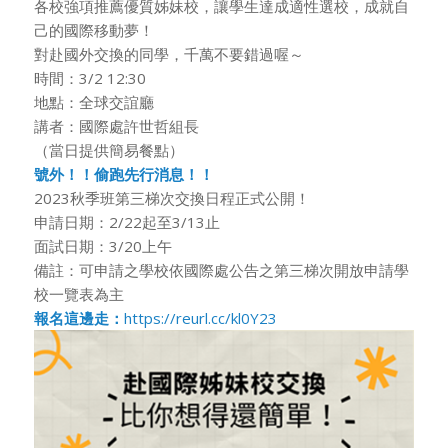
各校強項推薦優質姊妹校，讓學生達成適性選校，成就自
己的國際移動夢！
對赴國外交換的同學，千萬不要錯過喔～
時間：3/2 12:30
地點：全球交誼廳
講者：國際處許世哲組長
（當日提供簡易餐點）
號外！！偷跑先行消息！！
2023秋季班第三梯次交換日程正式公開！
申請日期：2/22起至3/13止
面試日期：3/20上午
備註：可申請之學校依國際處公告之第三梯次開放申請學
校一覽表為主
報名這邊走：
https://reurl.cc/kl0Y23