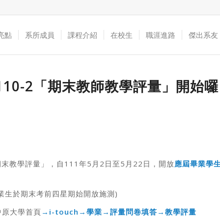
亮點
系所成員
課程介紹
在校生
職涯進路
傑出系友
110-2「期末教師教學評量」開始囉
期末教學評量」，自111年5月2日至5月22日，開放
應屆畢業學
。
業生於期末考前四星期始開放施測)
中原大學首頁
→
i-touch
→學業→評量問卷填答→教學評量