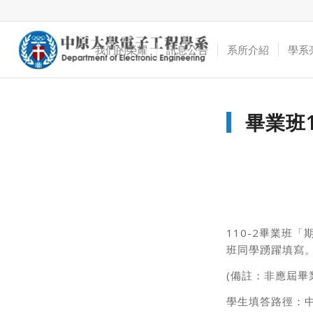
我們的榮耀
訊息公告
系所介紹
學系
畢業班
110-2畢業班「
班同學踴躍填寫
(備註：非應屆畢
學生填答路徑：