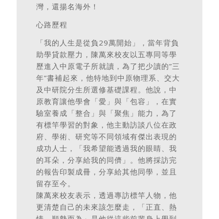
灣，還揚名海外！
心路歷程
「我的人生是從負29萬開始」，當年背負
助學貸款壓力，陳萬來校友以五專同等學
歷進入中原電子所就讀，為了把少讀的”三
年”書補起來，他特地到中原物理系、交大
及中研院分生所選修基礎課程。他說，中
原教育讓他學會「愛」與「包容」，在實
驗室養成「整合」與「聚焦」能力，為了
有標竿學習的對象，他主動訪談八位在政
府、學術、研究等不同領域有傑出表現的
成功人士，「我希望能透過我的眼睛、我
的耳朵，分享給我的同儕」。他將採訪完
的報告印製成冊，分享給其他同學，並且
留存至今。
陳萬來校友表示，透過專訪標竿人物，他
更清楚自己的未來該怎麼走，「正直、熱
情、順勢而為」是他從這些前輩身上學到