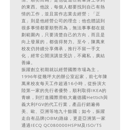
的東西。他說，每個人都要找到自己有熱
情的工作，並且當作志業去經營；「正
直」則是他經營公司的理念；他也體認到
很多事情都要順勢而為，無法事事都在規
劃範圍內，只要清楚自己的方向，而且是
向上發展的，都值得努力。至今，陳萬來
校友仍持續分享傳承，推行不留一手文
化，經常公開演講並受訪，不藏私，廣結
善緣。
振躍創立初期就以經營國際市場為主，
1996年從幾坪大的辦公室起家，前七年陳
萬來校友每天工作超過16小時，從扮演大
陸第一家的先行者優勢，順利取得IKEA的
青睞，到打進國際滑軌大廠德國Hettich與
義大利FGV的代工行業，產品行銷遍佈
美、歐、亞洲等地九十餘國；如今，振躍
走自有品牌(OBM)路線，更是亞洲第一家
通過IECQ QC080000HSPM及ISO/TS