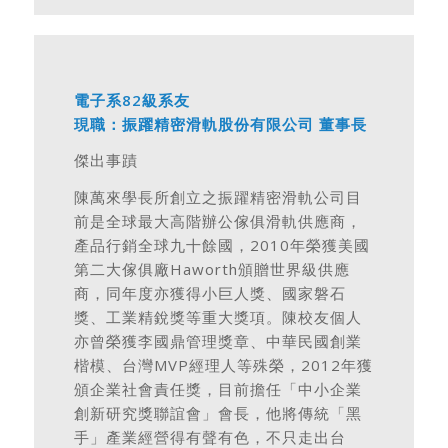
電子系82級系友
現職：振躍精密滑軌股份有限公司 董事長
傑出事蹟
陳萬來學長所創立之振躍精密滑軌公司目
前是全球最大高階辦公傢俱滑軌供應商，
產品行銷全球九十餘國，2010年榮獲美國
第二大傢俱廠Haworth頒贈世界級供應
商，同年度亦獲得小巨人獎、國家磐石
獎、工業精銳獎等重大獎項。陳校友個人
亦曾榮獲李國鼎管理獎章、中華民國創業
楷模、台灣MVP經理人等殊榮，2012年獲
頒企業社會責任獎，目前擔任「中小企業
創新研究獎聯誼會」會長，他將傳統「黑
手」產業經營得有聲有色，不只走出台