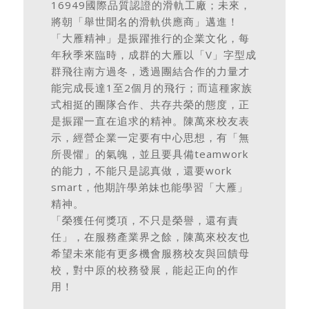
16949國際品質認證的滑軌工廠；未來，
將朝「舉世聞名的滑軌供應商」邁進！
「大雁精神」是振躍推行的企業文化，每
年秋季來臨時，成群的大雁以「V」字型成
群飛往南方過冬，透過團結合作的力量才
能完成長達1至2個月的飛行；而這種家族
式相挺的團隊合作、共存共榮的態度，正
是振躍一直在追求的精神。陳萬來校友表
示，經營企業一定要有中心思想，有「無
所畏懼」的氣魄，並且要具備teamwork
的能力，不能只是認真做，還要work
smart，他期許學弟妹也能學習「大雁」
精神。
「榮獲任何獎項，不只是榮譽，還有責
任」，在服務產業界之餘，陳萬來校友也
希望未來能有更多機會服務校友與回饋母
校，對中原的校務發展，能起正向的作
用！