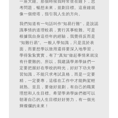
一座大鐘。那個時候我時常坐在鐘下，思
考問題，暢想未來，規劃目標。這座鐘就
像一個燈塔，指引我人生的方向。
我們知道有一句話叫作“知易行難”，是說認
識事情的道理較易，實行其事較難。可是
根據我自身這些年的經驗，我覺得反而是
“知難行易”。一般人學知識，只是流於表
面，而要想學以致用還得要深入地學習，
學得紮紮實實，有了“真知”做起事情來就沒
有什麼難的。所以，我建議學弟學妹們一
定要把握好在學校的時光，好好下功夫學
習知識，不能只求考試及格，而是一定要
精，一定要專，這樣在工作中才能夠駕輕
就熟。並且，要做好規劃，有自己的職業
理想和人生目標。希望學弟學妹們都可以
朝著自己的人生目標好好努力，有一個光
輝燦爛的未來！