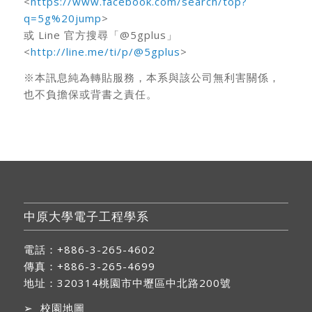
<
https://www.facebook.com/search/top?
q=5g%20jump
>
或 Line 官方搜尋「@5gplus」
<
http://line.me/ti/p/@5gplus
>
※本訊息純為轉貼服務，本系與該公司無利害關係，
也不負擔保或背書之責任。
中原大學電子工程學系
電話：+886-3-265-4602
傳真：+886-3-265-4699
地址：
320314桃園市中壢區中北路200號
➢
校園地圖