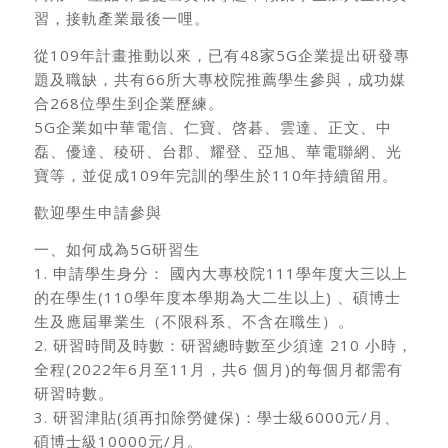
習，接軌產業最後一哩。
從109年計畫推動以來，已有48家5G企業提出研發專
題及職缺，共有66所大專校院推薦學生參與，成功媒
合268位學生到企業歷練。
5G企業如中華電信、仁寶、啓碁、雲達、正文、中
磊、優達、稜研、台郡、耀登、亞旭、華電聯網、光
寶等，並促成109年完訓的學生於110年持續留用。
歡迎學生申請參與
一、如何成為5G研習生
1. 申請學生身分： 國內大專校院111學年度大三以上
的在學生(110學年度本學期為大二生以上) 、碩博士
生及應屆畢業生（不限科系、不含在職生）。
2. 研習時間及時數：研習總時數至少須達 210 小時，
全程(2022年6月至11月，共6 個月)的每個月都需有
研習時數。
3. 研習津貼(須再扣除勞健保)：學士級6000元/月、
碩博士級10000元/月。