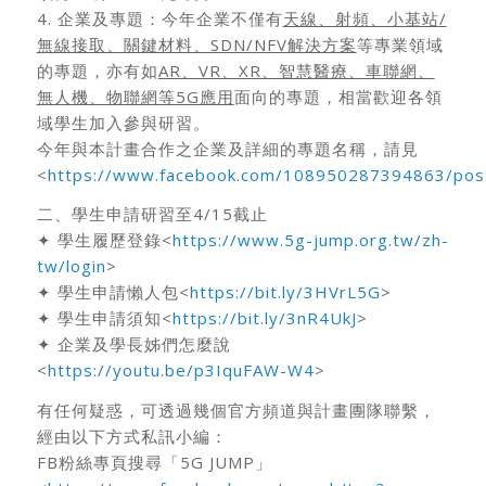
4. 企業及專題：今年企業不僅有
天線、射頻、小基站
/
無線接取、關鍵材料、SDN/NFV解決方案
等專業領域
的專題，亦有如
AR、VR、XR、智慧醫療、車聯網、
無人機、物聯網等5G應用
面向的專題，相當歡迎各領
域學生加入參與研習。
今年與本計畫合作之企業及詳細的專題名稱，請見
<
https://www.facebook.com/108950287394863/po
二、學生申請研習至4/15截止
✦ 學生履歷登錄<
https://www.5g-jump.org.tw/zh-
tw/login
>
✦ 學生申請懶人包<
https://bit.ly/3HVrL5G
>
✦ 學生申請須知<
https://bit.ly/3nR4UkJ
>
✦ 企業及學長姊們怎麼說
<
https://youtu.be/p3IquFAW-W4
>
有任何疑惑，可透過幾個官方頻道與計畫團隊聯繫，
經由以下方式私訊小編：
FB粉絲專頁搜尋「5G JUMP」