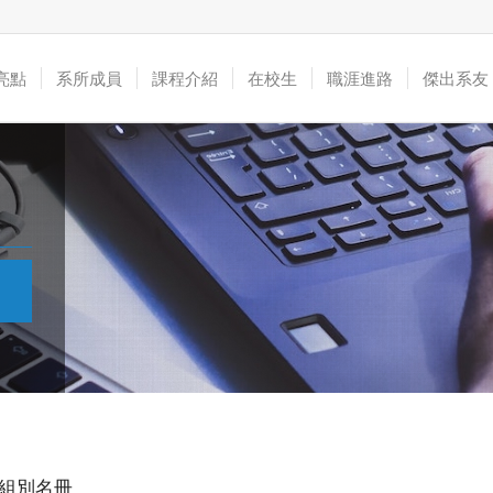
亮點
系所成員
課程介紹
在校生
職涯進路
傑出系友
及組別名冊