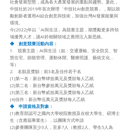
社會發展型態，成為各大產業發展的重點與趨勢。爰此，
中技社於2019年首次辦理「中技社AI創意競賽」，期以鼓
勵創新者運用AI結合創意與技術，加強台灣AI發展能量與
環境。
今(2022)年以「AI與生活」為競賽主題，期獎勵更多跨領
域優秀人才，讓AI於相關領域之應用注入新思維。
◆ 創意競賽活動內容：
1. 競賽主題：AI與生活（如：交通運輸、安全防災、智
慧住宅、節能管理、運動休閒、醫療照護、藝術文化…
等）
2. 名額及獎額：前3名及佳作若干名
(1)第一名：新台幣肆拾萬元及獎狀每人乙紙
(2)第二名：新台幣參拾萬元及獎狀每人乙紙
(3)第三名：新台幣貳拾萬元及獎狀每人乙紙
(4)佳作：新台幣伍萬元及獎狀每人乙紙
◆ 申請資格及對象：
(1)教育部認可之國內大學校院教授及在校大學生、碩博士
生（含應屆畢業生），以團隊方式申請
(2)參賽團隊至少3人，至多7人（教授2人、學生5人為