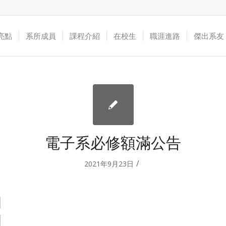
亮點
系所成員
課程介紹
在校生
職涯進路
傑出系友
電子系必修額滿公告
/
2021年9月23日