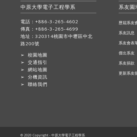
中原大學電子工程學系
系友園
電話：+886-3-265-4602
歷屆系友
傳真：+886-3-265-4699
系友訊息
地址：
320314桃園市中壢區中北
系友會表
路200號
傑出系友
➢
校園地圖
➢
交通指引
系友捐款
➢
網站地圖
更新系友
➢
分機資訊
➢
聯絡我們
© 2020 Copyright - 中原大學電子工程學系