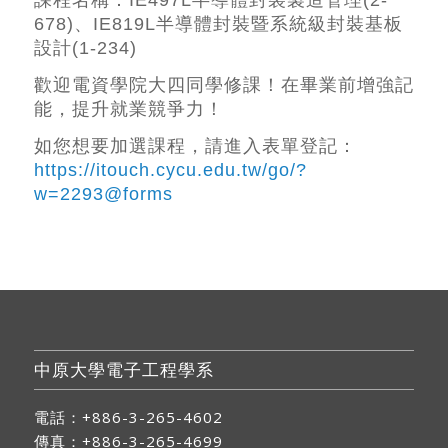
課程名稱：
IE497L
半導體封裝製造管理
(2-
678)
、
IE819L
半導體封裝暨系統級封裝基板
設計
(1-234)
歡迎電資學院大四同學修課！在畢業前增強記
能，提升就業競爭力！
如您想要加選課程，請進入表單登記：
https://itouch.cycu.edu.tw/go/?
w=2293@forms
中原大學電子工程學系
電話：+886-3-265-4602
傳真：+886-3-265-4699