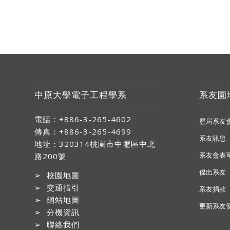
中原大學電子工程學系
系友園
電話：+886-3-265-4602
歷屆系友
傳真：+886-3-265-4699
系友訊息
地址：
320314桃園市中壢區中北
系友會表
路200號
傑出系友
➢
校園地圖
➢
交通指引
系友捐款
➢
網站地圖
更新系友
➢
分機資訊
➢
聯絡我們