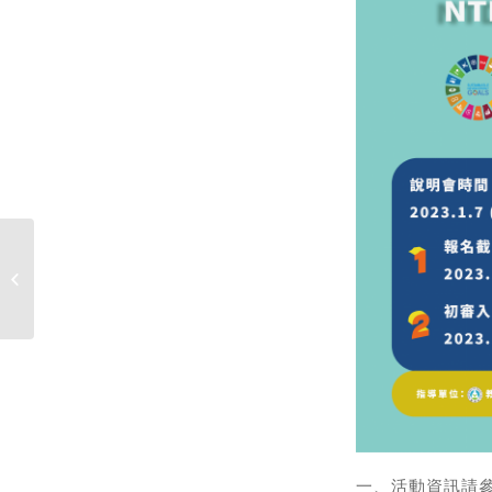
112年2月15日（三）09:00 收各實驗室
固體廢棄物[風雨無阻]�...
一、活動資訊請