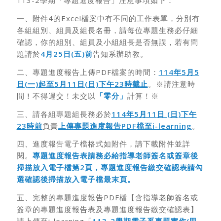
113-2學期「專題進度報告」注意事項如下：
一、附件4的Excel檔案中有不同的工作表單，分別有
各組組別、組員及組長名冊，請每位專題生務必仔細
確認，你的組別、組員及小組組長是否無誤，若有問
題請於
4
月25
日(
五)
前
告知系辦助教。
二、專題進度報告上傳PDF檔案的時間：
114
年5
月5
日(
一)
起至5
月11
日(
日)
下午23
時截止
。※請注意時
間！不得遲交！未交以
「零分」
計算！※
三、請各組專題組長務必於
114
年5
月11
日 (
日)
下午
23
時前
負責
上傳專題進度報告
PDF
檔至i-learning
。
四、進度報告電子檔格式如附件，請下載附件並詳
閱。
專題進度報告表請務必給指導老師簽名或簽章後
掃描放入電子檔第
2
頁，專題進度報告繳交確認表請勾
選確認後掃描放入電子檔最末頁。
五、完整的專題進度報告PDF檔【含指導老師簽名或
簽章的專題進度報告表及專題進度報告繳交確認表】