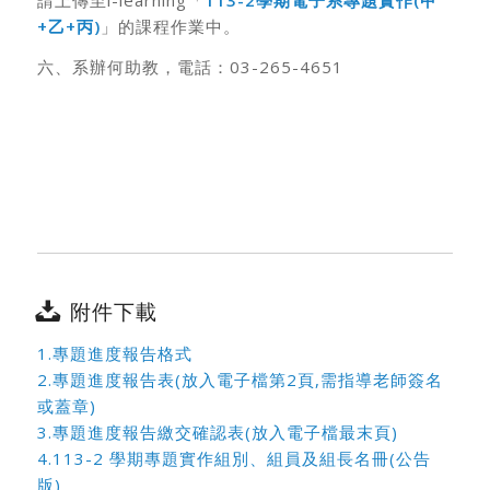
請上傳至i-learning「
113-2
學期電子系專題實作(
甲
+
乙+
丙)
」的課程作業中。
六、系辦何助教，電話：03-265-4651
附件下載
1.專題進度報告格式
2.專題進度報告表(放入電子檔第2頁,需指導老師簽名
或蓋章)
3.專題進度報告繳交確認表(放入電子檔最末頁)
4.113-2 學期專題實作組別、組員及組長名冊(公告
版)