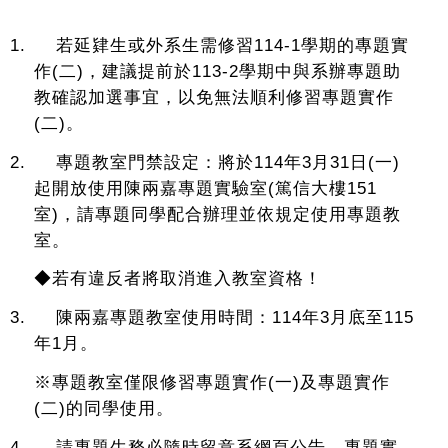
1.
若延肄生或外系生需修習
114-1
學期的專題實
作
(
二
)
，建議提前於
113-2
學期中與系辦專題助
教確認加選事宜，以免無法順利修習專題實作
(
二
)
。
2.
專題教室門禁設定：將於
114
年
3
月
31
日
(
一
)
起開放使用陳兩嘉專題實驗室
(
篤信大樓
151
室
)
，請專題同學配合辦理並依規定使用專題教
室。
◆若有違反者將取消進入教室資格！
3.
陳兩嘉專題教室使用時間：
114
年
3
月底至
115
年
1
月。
※專題教室僅限修習專題實作
(
一
)
及專題實作
(
二
)
的同學使用。
4.
請專題生務必隨時留意系網頁公告，專題實