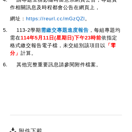
作相關訊息及時程都會公告在網頁上，
網址：
https://reurl.cc/mGzQZl
。
5. 113-2
學期
需繳交專題進度報告
，每組專題均
需在
114
年
5
月
11
日
(
星期日
)
下午
23
時前
依指定
格式繳交報告電子檔，未交組別該項目以
「零
分」
計算。
6.
其他完整重要訊息請參閱附件檔案。
附件下載