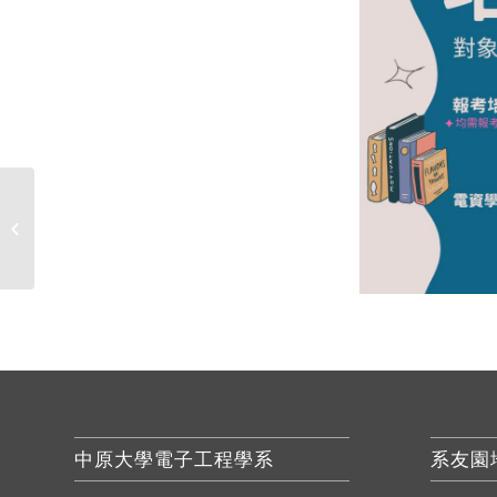
115年2月10日（二）09:00 收各實驗室
固體廢棄物[風雨無阻]，地點：化學館
前面。同日，收完實驗室廢棄物後到
衛保組收醫療廢棄物...
中原大學電子工程學系
系友園