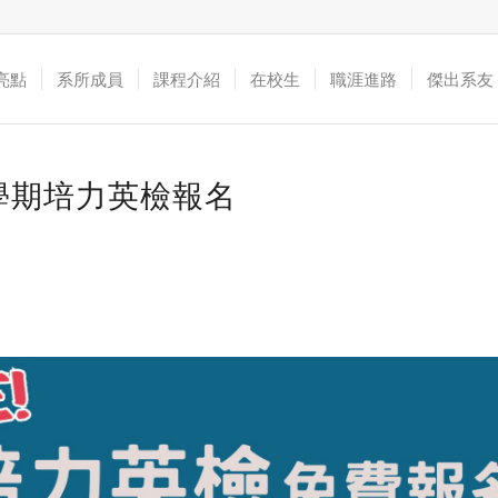
亮點
系所成員
課程介紹
在校生
職涯進路
傑出系友
2學期培力英檢報名