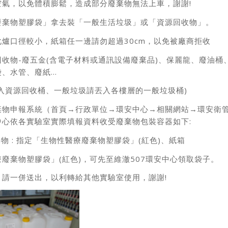
空氣，以免體積膨鬆，造成部分廢棄物無法上車，謝謝!
廢棄物塑膠袋」拿去裝「一般生活垃圾」或「資源回收物」。
爐口徑較小，紙箱任一邊請勿超過30cm，以免被廠商拒收
收物-廢五金(含電子材料或通訊設備廢棄品)、保麗龍、廢油桶
袋、水管、廢紙…
入資源回收桶、一般垃圾請丟入各樓層的一般垃圾桶)
棄物申報系統（首頁→行政單位→環安中心→相關網站→環安衛
中心依各實驗室實際填報資料收受廢棄物包裝容器如下:
棄物 : 指定「生物性醫療廢棄物塑膠袋」(紅色)、紙箱
廢棄物塑膠袋」(紅色)，可先至維澈507環安中心領取袋子。
，請一併送出，以利轉給其他實驗室使用，謝謝!