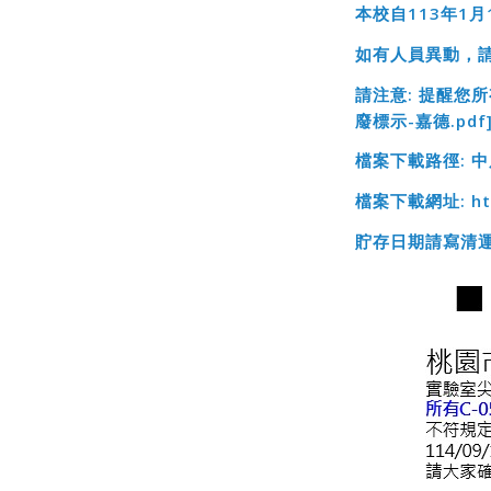
本校自113
年1
月
如有人員異動，
請注意:
提醒您所
廢標示-嘉德.pd
檔案下載路徑:
中
檔案下載網址:
ht
貯存日期請寫清運