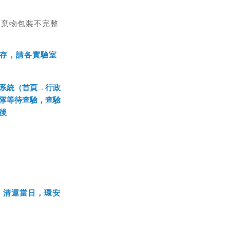
廢棄物包裝不完整
暫存，請各實驗室
物申報系統（首頁→行政
隊等待查驗，查驗
後
，清運當日，環安