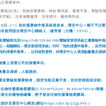
物之塑膠袋內。
塑膠袋(紅色)：其餘的廢棄物，例如:擦拭紙、廢棄手套。實驗室
有空氣)、沒有滅菌處理、沒有標示，廠商將拒收。
18日（一）前於廢棄物申報系統填表者，環安中心一概不予以
有疑問請洽環安中心聯絡人：楊秀蓉（分機：1914
）。
各實驗室先至
http://140.135.66.100/實驗室管理系統之廢棄
心→相關網站→環安衛管理系統）列印「預約清運申報單」，依序排
預約清運申報單」，以利核對資料，待環安中心人員清點數量及過磅
物搬上清運公司的貨櫃車內。
數量及過磅，人就跑掉。
運送實驗室廢棄物者，請穿包鞋及戴手套，切勿穿脫鞋或涼鞋)
物性廢棄物塑膠袋(S-52cm*52cm
、M-60cm*80cm)
兩種
室產生的廢物物總量，酌予發放生物性廢棄物塑膠袋。
請詳見環安中心網頁(
網址
https://bit.ly/2ZgL9Yv
)