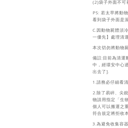
(2)袋子外面不
PS: 若太早將
看到袋子外面是
C.因動物屍體須
一優先】處理清
本次切勿將動物屍
備註:目前為清
中，經環安中心過
出去了].
1.請務必仔細看
2.除了易碎、尖
物請用指定「生物
個人可以搬運之
符合規定將拒收
3.為避免收集