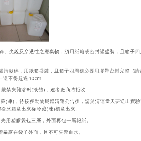
易碎、尖銳及穿透性之廢棄物，須用紙箱或密封罐盛裝，且箱子
玻璃空罐請敲碎，用紙箱盛裝，且箱子四周務必要用膠帶密封完整. (
一邊不得超過40cm
嚴禁夾雜溶劑(液體)，違者廠商將拒收.
冷藏(凍)，待接獲動物屍體清運公告後，請於清運當天要送出實
從冰箱拿出來從冷藏(凍)櫃拿出來。
請先用塑膠袋包三層，外面再包一層報紙。
屍體暴露在袋子外面，且不可夾帶血水。