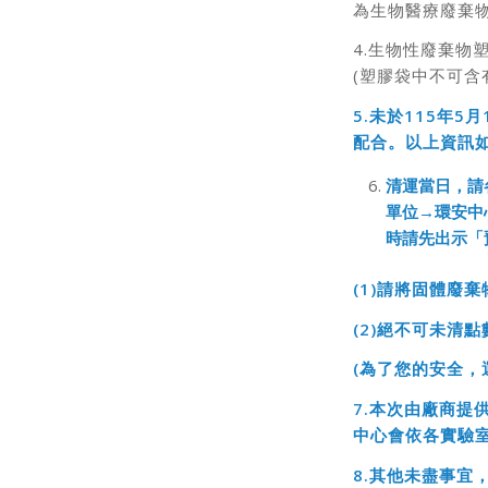
為生物醫療廢棄
4.生物性廢棄物
(塑膠袋中不可含
5.
未於115
年5
月
配合
。以上資訊如
清運當日，請
單位→環安中
時請先出示「
(1)
請將固體廢棄
(2)
絕不可未清點
(
為了您的安全，
7.
本次由廠商提供生
中心會依各實驗
8.
其他未盡事宜，