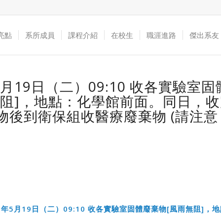
亮點
系所成員
課程介紹
在校生
職涯進路
傑出系友
5月19日（二）09:10 收各實驗室
無阻]，地點：化學館前面。同日，
物後到衛保組收醫療廢棄物 (請注意 
5
年
5
月
19
日（二）
09:10
收各實驗室固體廢棄物
[
風雨無阻
]
，地