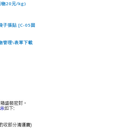
物20
元/kg)
張貼 [C-05固
物管理\
表單下載