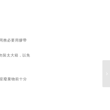
四周務必要用膠帶
請勿裝太大箱，以免
1
驗室廢棄物前十分