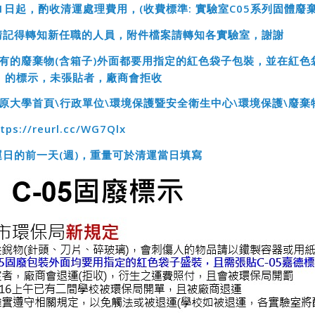
1
日起，酌收清運處理費用，(
收費標準:
實驗室C05
系列固體廢棄
請記得轉知新任職的人員，附件檔案請轉知各實驗室，謝謝
有的廢棄物(含箱子)外面都要用指定的紅色袋子包裝，並在紅色袋子
f] 的標示，未張貼者，廠商會拒收
原大學首頁\
行政單位\
環境保護暨安全衛生中心\
環境保護\
廢棄
tps://reurl.cc/WG7Qlx
日的前一天(
週)
，重量可於清運當日填寫