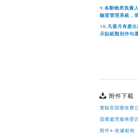
9.
各動物房負責
驗室管理系統
，
10.
凡當月有產出
示貼紙類別作勾選
附件下載
實驗室固廢收費
固廢處理服務委託
附件4-收據範例