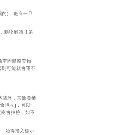
濕的)，廠商一旦
點，動物屍體【第
驗室固體廢棄物
否則可能就會運不
)盛裝外，其餘廢棄
會拒收]，且以1
廠商會抽檢，如不
內，始得投入標示