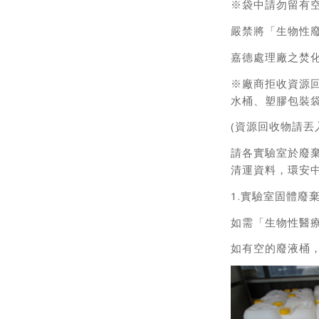
※袋中請勿留有
嚴禁將「生物性
嘉德處理廠之焚化
※廠商拒收資源回
水桶、塑膠包裝
(資源回收物請丟
請各實驗室於廢
清運資料，環安
1.實驗室固體廢
如需「生物性醫療
如有空的廢液桶