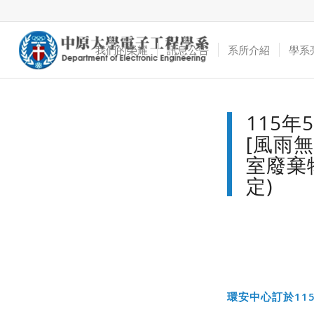
我們的榮耀
訊息公告
系所介紹
學系
115年
[風雨
室廢棄
定)
環安中心訂於
11