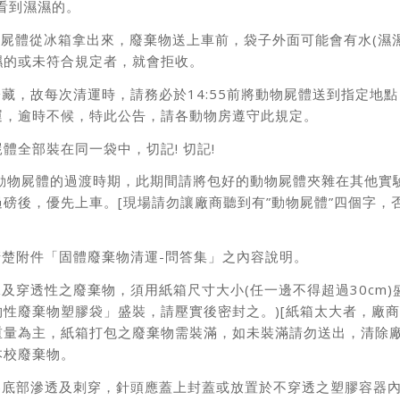
可看到濕濕的。
動物屍體從冰箱拿出來，廢棄物送上車前，袋子外面可能會有水(濕
濕的或未符合規定者，就會拒收。
冷藏，故每次清運時，請務必於14:55前將動物屍體送到指定地
運，逾時不候，特此公告，請各動物房遵守此規定。
體全部裝在同一袋中，切記! 切記!
運動物屍體的過渡時期，此期間請將包好的動物屍體夾雜在其他實
磅後，優先上車。[現場請勿讓廠商聽到有”動物屍體”四個字，
清楚附件「固體廢棄物清運-問答集」之內容說明。
銳及穿透性之廢棄物，須用紙箱尺寸大小(任一邊不得超過30cm
性廢棄物塑膠袋」盛裝，請壓實後密封之。)[紙箱太大者，廠商
重量為主，紙箱打包之廢棄物需裝滿，如未裝滿請勿送出，清除
本校廢棄物。
容器底部滲透及刺穿，針頭應蓋上封蓋或放置於不穿透之塑膠容器