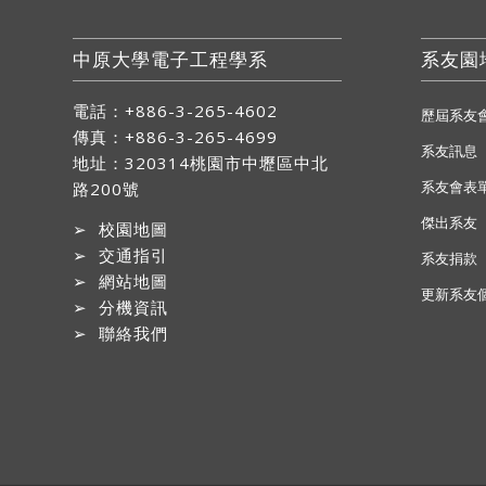
中原大學電子工程學系
系友園
電話：+886-3-265-4602
歷屆系友
傳真：+886-3-265-4699
系友訊息
地址：
320314桃園市中壢區中北
系友會表
路200號
傑出系友
➢
校園地圖
➢
交通指引
系友捐款
➢
網站地圖
更新系友
➢
分機資訊
➢
聯絡我們