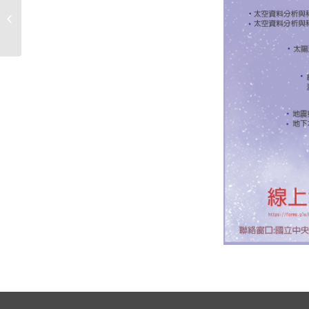
112學年度第2學期「雙輔雙金」獎勵
申請