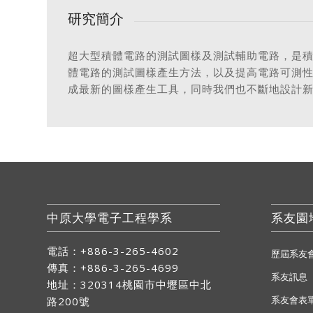
研究簡介
超大型積體電路的測試圖樣及測試輔助電路，是積體電路
體電路的測試圖樣產生方法，以及提高電路可測
成最新的圖樣產生工具，同時我們也不斷地設計
中原大學電子工程學系
系友園
電話：+886-3-265-4602
歷屆系友
傳真：+886-3-265-4699
系友訊息
地址：
320314桃園市中壢區中北
系友會表
路200號