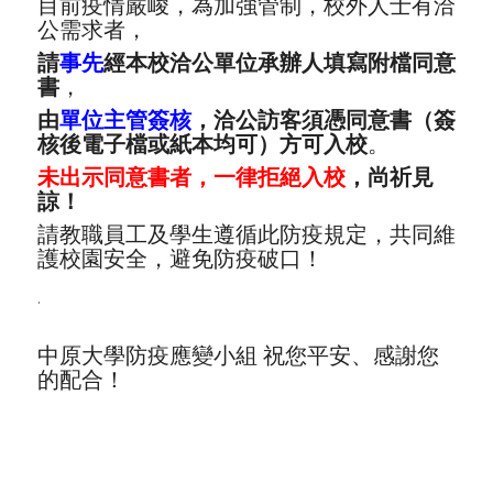
目前疫情嚴峻，為加強管制，校外人士有洽
公需求者，
請
事先
經本校洽公單位承辦人填寫附檔同意
書
，
由
單位主管簽核
，洽公訪客須憑同意書（簽
核後電子檔或紙本均可）方可入校
。
未出示同意書者，一律拒絕入校
，尚祈見
諒！
請教職員工及學生遵循此防疫規定，共同維
護校園安全，避免防疫破口！
.
中原大學防疫應變小組 祝您平安、感謝您
的配合！