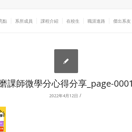
亮點
系所成員
課程介紹
在校生
職涯進路
傑出系友
磨課師微學分心得分享_page-000
/
2022年4月12日