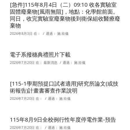
[急件]115年8月4日（二）09:10 收各實驗室
固體廢棄物[風雨無阻]，地點：化學館前面。
同日，收完實驗室廢棄物後到衛保組收醫療廢
棄物
/
2026年8月3日
在：
通過：
施 欣儀
電子系撥穗典禮照片下載
/
2026年7月20日
在：
最新消息
通過：
施 欣儀
[115-1學期預提口試者適用]研究所論文(或技
術報告)計畫書審查作業說明
/
2026年7月20日
在：
通過：
施 欣儀
115年8月9日全校例行性年度停電作業-預告
/
2026年7月20日
在：
通過：
施 欣儀