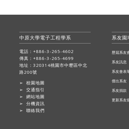
中原大學電子工程學系
系友園
電話：+886-3-265-4602
歷屆系友
傳真：+886-3-265-4699
系友訊息
地址：
320314桃園市中壢區中北
系友會表
路200號
傑出系友
➢
校園地圖
➢
交通指引
系友捐款
➢
網站地圖
更新系友
➢
分機資訊
➢
聯絡我們