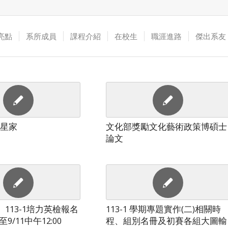
亮點
系所成員
課程介紹
在校生
職涯進路
傑出系友
創星家
文化部獎勵文化藝術政策博碩士
論文
】113-1培力英檢報名
113-1 學期專題實作(二)相關時
/11中午12:00
程、組別名冊及初賽各組大圖輸