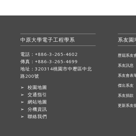
中原大學電子工程學系
系友園
電話：+886-3-265-4602
歷屆系友
傳真：+886-3-265-4699
系友訊息
地址：
320314桃園市中壢區中北
系友會表
路200號
傑出系友
➢
校園地圖
➢
交通指引
系友捐款
➢
網站地圖
更新系友
➢
分機資訊
➢
聯絡我們