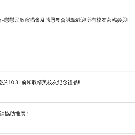
會–戀戀民歌演唱會及感恩餐會誠摯歡迎所有校友蒞臨參與!!
10.31前領取精美校友紀念禮品!!
懇請協助推廣！