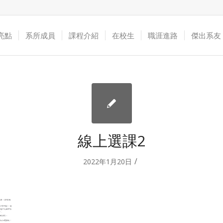
亮點
系所成員
課程介紹
在校生
職涯進路
傑出系友
線上選課2
/
2022年1月20日