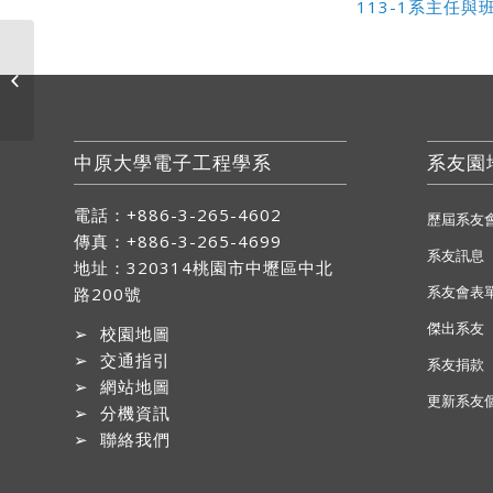
113-1系主任
113-2學期課程資訊異動
中原大學電子工程學系
系友園
電話：+886-3-265-4602
歷屆系友
傳真：+886-3-265-4699
系友訊息
地址：
320314桃園市中壢區中北
系友會表
路200號
傑出系友
➢
校園地圖
➢
交通指引
系友捐款
➢
網站地圖
更新系友
➢
分機資訊
➢
聯絡我們