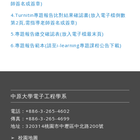
師簽名或簽章)
4.Turnitin專題報告比對結果確認書(放入電子檔倒數
第2頁,需指導老師簽名或簽章)
5.專題報告繳交確認表(放入電子檔最末頁)
6.專題報告範本(請至i-learning專題課程公告下載)
中原大學電子工程學系
電話：+886-3-265-4602
傳真：+886-3-265-4699
地址：
320314桃園市中壢區中北路200號
➢
校園地圖