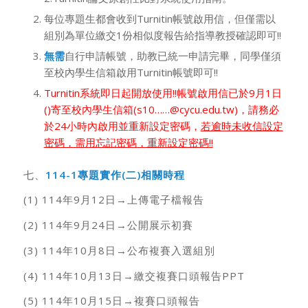
每位專題生都會收到Turnitin帳號啟用信，但僅需以
組別為單位繳交1份相似度報告給指導教授確認即可!!
無需
自行申請帳號，助教已統一申請完畢，同學僅須
至校內學生信箱啟用Turnitin帳號即可!!
Turnitin系統即日起開放使用!!帳號啟用信已於9月1日
()寄至校內學生信箱(s10……@cycu.edu.tw)，請務必
於24小時內啟用並重新設定密碼，
若逾時未收信設定
密碼，需用忘記密碼，重新設定密碼
!!
七、
114-1
專題實作
(
二
)
相關時程
(1) 114年9月12日→上傳電子檔報告
(2) 114年9月24日→公開展示初賽
(3) 114年10月8日→公布複賽入選組別
(4) 114年10月13日→繳交複賽口頭報告PPT
(5) 114年10月15日→複賽口頭報告