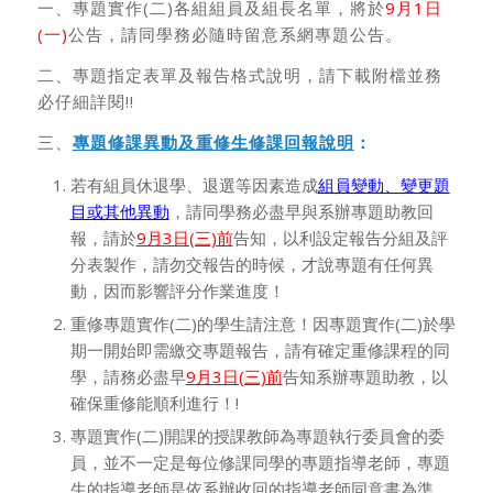
一、專題實作(二)各組組員及組長名單，將於
9月1日
(一)
公告，請同學務必隨時留意系網專題公告。
二、專題指定表單及報告格式說明，請下載附檔並務
必仔細詳閱!!
三、
專題修課異動及重修生修課回報說明
：
若有組員休退學、退選等因素造成
組員變動、變更題
目或其他異動
，請同學務必盡早與系辦專題助教回
報，請於
9月3日(三)前
告知，以利設定報告分組及評
分表製作，請勿交報告的時候，才說專題有任何異
動，因而影響評分作業進度！
重修專題實作(二)的學生請注意！因專題實作(二)於學
期一開始即需繳交專題報告，請有確定重修課程的同
學，請務必盡早
9月3日(三)前
告知系辦專題助教，以
確保重修能順利進行！!
專題實作(二)開課的授課教師為專題執行委員會的委
員，並不一定是每位修課同學的專題指導老師，專題
生的指導老師是依系辦收回的指導老師同意書為準。