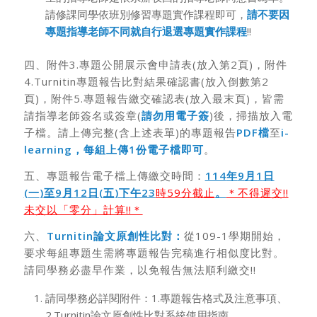
請修課同學依班別修習專題實作課程即可，
請不要因
專題指導老師不同就自行退選專題實作課程
!!
四、附件3.專題公開展示會申請表(放入第2頁)，附件
4.Turnitin專題報告比對結果確認書(放入倒數第2
頁)，附件5.專題報告繳交確認表(放入最末頁)，皆需
請指導老師簽名或簽章(
請勿用電子簽
)後，掃描放入電
子檔。請上傳完整(含上述表單)的專題報告
PDF
檔
至
i-
learning
，每組上傳
1
份電子檔即可
。
五、專題報告電子檔上傳繳交時間：
114
年
9
月1
日
(
一
)
至
9
月
12
日
(五
)下
午23
時59分截止
。
＊不得遲交!!
未交以「零分」計算!!＊
六、
Turnitin
論文原創性比對：
從109-1學期開始，
要求每組專題生需將專題報告完稿進行相似度比對。
請同學務必盡早作業，以免報告無法順利繳交!!
請同學務必詳閱附件：1.專題報告格式及注意事項、
2.Turnitin論文原創性比對系統使用指南。