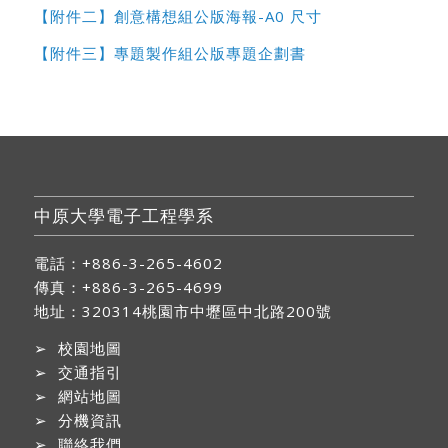
【附件二】創意構想組公版海報-A0 尺寸
【附件三】專題製作組公版專題企劃書
中原大學電子工程學系
電話：+886-3-265-4602
傳真：+886-3-265-4699
地址：
320314桃園市中壢區中北路200號
➢
校園地圖
➢
交通指引
➢
網站地圖
➢
分機資訊
➢
聯絡我們