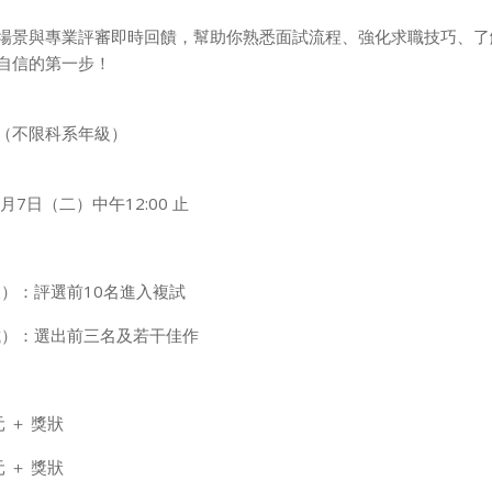
場景與專業評審即時回饋，幫助你熟悉面試流程、強化求職技巧、了
自信的第一步！
（不限科系年級）
0月7日（二）中午12:00 止
）：評選前10名進入複試
）：選出前三名及若干佳作
元 ＋ 獎狀
元 ＋ 獎狀