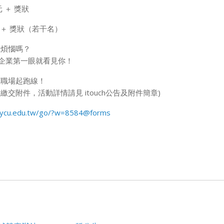
元 ＋ 獎狀
元 ＋ 獎狀（若干名）
煩惱嗎？
企業第一眼就看見你！
職場起跑線！
繳交附件，活動詳情請見 itouch公告及附件簡章)
h.cycu.edu.tw/go/?w=8584@forms