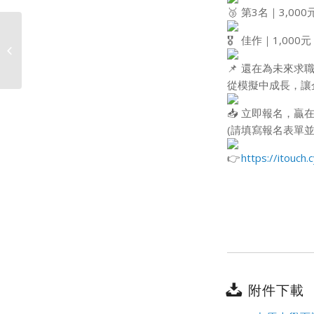
第3名｜3,000
佳作｜1,000
基本學科更新名單!!!113-2書卷獎、基
本/專業學科優異獎–...
還在為未來求職
從模擬中成長，讓
立即報名，贏在
(請填寫報名表單並
https://itouc
附件下載