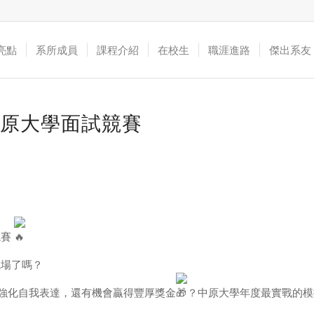
亮點
系所成員
課程介紹
在校生
職涯進路
傑出系友
5中原大學面試競賽
競賽
場了嗎？
強化自我表達，還有機會贏得豐厚獎金
？中原大學年度最實戰的模