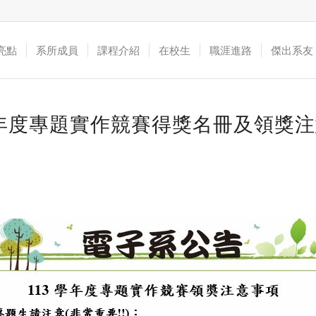
亮點
系所成員
課程介紹
在校生
職涯進路
傑出系友
學年度專題實作競賽得獎名冊及領獎