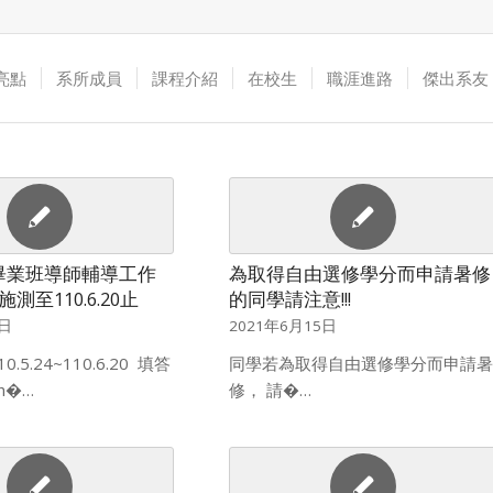
亮點
系所成員
課程介紹
在校生
職涯進路
傑出系友
非畢業班導師輔導工作
為取得自由選修學分而申請暑修
測至110.6.20止
的同學請注意!!!
7日
2021年6月15日
.5.24~110.6.20 填答
同學若為取得自由選修學分而申請暑
ch�…
修， 請�…