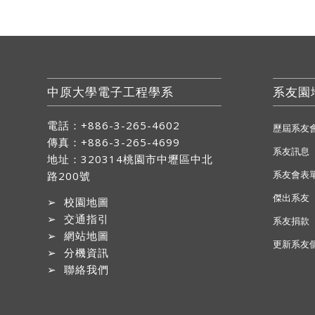
中原大學電子工程學系
系友園
電話：+886-3-265-4602
歷屆系友
傳真：+886-3-265-4699
系友訊息
地址：
320314桃園市中壢區中北
系友會表
路200號
傑出系友
➢
校園地圖
➢
交通指引
系友捐款
➢
網站地圖
更新系友
➢
分機資訊
➢
聯絡我們