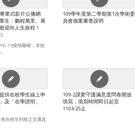
屆畢業式影片公播網
109學年度第二學期第1次學術委
業生：鵬程萬里、展
員會個案審查說明
敢迎向人生旅程！
0日
ID-19疫情嚴峻，本校
…
提供在校學生線上申
109-2課業守護滿意度問卷開放
」及「在學證明」
填寫，填寫時間即日起至
110.6.25止
日
避免在校生到校之交通及