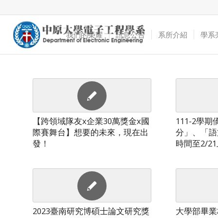
我們的榮耀
訊息公告
系所介紹
學系
【跨領域隊友x企業30萬獎金x國
111-2學
際賽舞台】想要的未來，現在出
分」、「語
發！
時間至2/2
2023臺南研究博碩士論文研究獎
大學部畢業