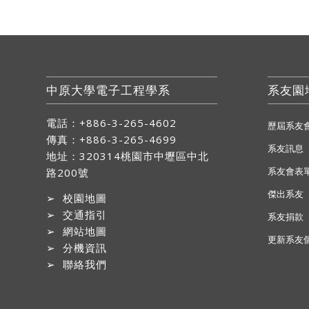
中原大學電子工程學系
系友園
電話：+886-3-265-4602
歷屆系友
傳真：+886-3-265-4699
系友訊息
地址：
320314桃園市中壢區中北
系友會表
路200號
傑出系友
➢
校園地圖
➢
交通指引
系友捐款
➢
網站地圖
更新系友
➢
分機資訊
➢
聯絡我們