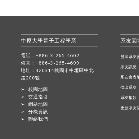
中原大學電子工程學系
系友園
電話：+886-3-265-4602
歷屆系友
傳真：+886-3-265-4699
系友訊息
地址：
320314桃園市中壢區中北
系友會表
路200號
傑出系友
➢
校園地圖
➢
交通指引
系友捐款
➢
網站地圖
更新系友
➢
分機資訊
➢
聯絡我們